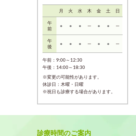
月
火
水
木
金
土
日
午
●
●
●
─
●
●
─
前
午
●
●
●
─
●
●
─
後
午前：9:00～12:30
午後：14:00～18:30
※変更の可能性があります。
休診日：木曜・日曜
※祝日も診療する場合があります。
診療時間のご案内