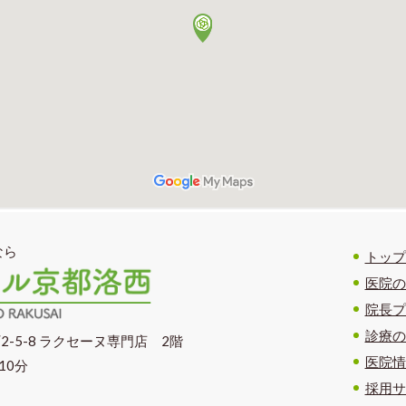
なら
トップ
医院の
院長プ
診療の
2-5-8 ラクセーヌ専門店 2階
医院情
10分
採用サ