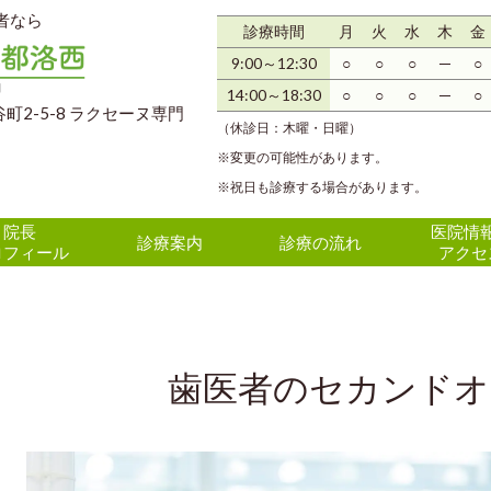
者なら
診療時間
月
火
水
木
金
9:0
0～12
:30
○
○
○
─
○
14:00～18:30
○
○
○
─
○
町2-5-8 ラクセーヌ専門
（休診日：木曜・日曜）
※変更の可能性があります。
※祝日も診療する場合があります。
院長
医院情
診療案内
診療の流れ
ロフィール
アクセ
歯医者のセカンド