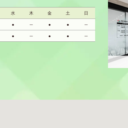
水
木
金
土
日
●
─
●
●
─
●
─
●
●
─